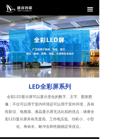
首页
끀
信息发布系统
会议预约系统
访客管理系统
互动滑轨屏
中控系统
LED全彩屏系列
解决方案
全彩LED显示屏可以显示变化的数字、文字、图形图
案例
像；不仅可以用于室内环境还可以用于室外环境，具有
投影仪、电视墙、液晶显示屏无法比拟的优点；德睿全
公司介绍
彩LED显示屏具有亮度高、工作电压低、功耗小、小型
化、寿命长、耐冲击和性能稳定等优点。